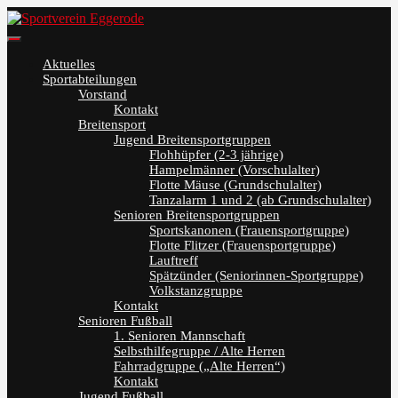
Skip
to
content
Sportverein Eggerode
Aktuelles
Sportabteilungen
Vorstand
Kontakt
Breitensport
Jugend Breitensportgruppen
Flohhüpfer (2-3 jährige)
Hampelmänner (Vorschulalter)
Flotte Mäuse (Grundschulalter)
Tanzalarm 1 und 2 (ab Grundschulalter)
Senioren Breitensportgruppen
Sportskanonen (Frauensportgruppe)
Flotte Flitzer (Frauensportgruppe)
Lauftreff
Spätzünder (Seniorinnen-Sportgruppe)
Volkstanzgruppe
Kontakt
Senioren Fußball
1. Senioren Mannschaft
Selbsthilfegruppe / Alte Herren
Fahrradgruppe („Alte Herren“)
Kontakt
Jugend Fußball