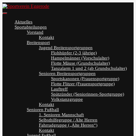
Skip
to
Sportverein Eggerode
content
Aktuelles
Sportabteilungen
Vorstand
Kontakt
Breitensport
Jugend Breitensportgruppen
Flohhüpfer (2-3 jährige)
Hampelmänner (Vorschulalter)
Flotte Mäuse (Grundschulalter)
Tanzalarm 1 und 2 (ab Grundschulalter)
Senioren Breitensportgruppen
Sportskanonen (Frauensportgruppe)
Flotte Flitzer (Frauensportgruppe)
Lauftreff
Spätzünder (Seniorinnen-Sportgruppe)
Volkstanzgruppe
Kontakt
Senioren Fußball
1. Senioren Mannschaft
Selbsthilfegruppe / Alte Herren
Fahrradgruppe („Alte Herren“)
Kontakt
Jugend Fußball