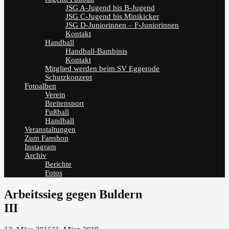
JSG A-Jugend bis B-Jugend
JSG C-Jugend bis Minikicker
JSG D-Juniorinnen – F-Juniorinnen
Kontakt
Handball
Handball-Bambinis
Kontakt
Mitglied werden beim SV Eggerode
Schutzkonzept
Fotoalben
Verein
Breitensport
Fußball
Handball
Veranstaltungen
Zum Fanshop
Instagram
Archiv
Berichte
Fotos
Arbeitssieg gegen Buldern
III