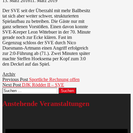
13. März 2016
11. März 2019
Der SVE seit der Überzahl mit mehr Ballbesitz
tat sich aber weiter schwer, strukturierten
Spielaufbau zu betreiben. Die Gäste nur mit
ganz seltenen Vorstößen. Einen davon konnte
SVE-Keeper Leon Wittebuer in der 70. Minute
gerade noch zur Ecke klären. Fast im
Gegenzug schloss der SVE durch Nico
Duesmann-Artmann einen Angriff erfolgreich
zur 2:0-Führung ab (71.). Zwei Minuten später
machte Steffen Hoeksema per Kopf zum 3:0
den Deckel auf das Spiel.
Archiv
Beitragsnavigation
Previous
Previous Post
Sportliche Rechnung offen
Next
post:
Next Post
DJK Rödder II – SVE
Suchen
post:
nach:
Anstehende Veranstaltungen