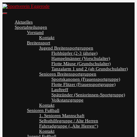
Skip
to
Sportverein Eggerode
content
Aktuelles
Sportabteilungen
Vorstand
Kontakt
Breitensport
Jugend Breitensportgruppen
Flohhüpfer (2-3 jährige)
Hampelmänner (Vorschulalter)
Flotte Mäuse (Grundschulalter)
Tanzalarm 1 und 2 (ab Grundschulalter)
Senioren Breitensportgruppen
Sportskanonen (Frauensportgruppe)
Flotte Flitzer (Frauensportgruppe)
Lauftreff
Spätzünder (Seniorinnen-Sportgruppe)
Volkstanzgruppe
Kontakt
Senioren Fußball
1. Senioren Mannschaft
Selbsthilfegruppe / Alte Herren
Fahrradgruppe („Alte Herren“)
Kontakt
Jugend Fußball