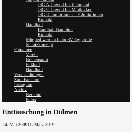
JSG A-Jugend bis B-Jugend
JSG C-Jugend bis Minikicker
JSG D-Juniorinnen – F-Juniorinnen
Kontakt
Handball
Handball-Bambinis
Kontakt
Mitglied werden beim SV Eggerode
Schutzkonzept
Fotoalben
Verein
Breitensport
Fußball
Handball
Veranstaltungen
Zum Fanshop
Instagram
Archiv
Berichte
Fotos
Enttäuschung in Dülmen
24. Mai 2009
11. März 2019