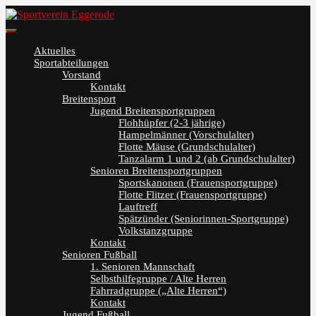
Skip
to
Sportverein Eggerode
content
Aktuelles
Sportabteilungen
Vorstand
Kontakt
Breitensport
Jugend Breitensportgruppen
Flohhüpfer (2-3 jährige)
Hampelmänner (Vorschulalter)
Flotte Mäuse (Grundschulalter)
Tanzalarm 1 und 2 (ab Grundschulalter)
Senioren Breitensportgruppen
Sportskanonen (Frauensportgruppe)
Flotte Flitzer (Frauensportgruppe)
Lauftreff
Spätzünder (Seniorinnen-Sportgruppe)
Volkstanzgruppe
Kontakt
Senioren Fußball
1. Senioren Mannschaft
Selbsthilfegruppe / Alte Herren
Fahrradgruppe („Alte Herren“)
Kontakt
Jugend Fußball