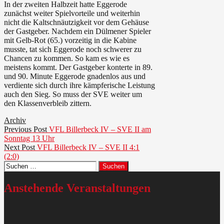
In der zweiten Halbzeit hatte Eggerode
zunächst weiter Spielvorteile und weiterhin
nicht die Kaltschnäutzigkeit vor dem Gehäuse
der Gastgeber. Nachdem ein Dülmener Spieler
mit Gelb-Rot (65.) vorzeitig in die Kabine
musste, tat sich Eggerode noch schwerer zu
Chancen zu kommen. So kam es wie es
meistens kommt. Der Gastgeber konterte in 89.
und 90. Minute Eggerode gnadenlos aus und
verdiente sich durch ihre kämpferische Leistung
auch den Sieg. So muss der SVE weiter um
den Klassenverbleib zittern.
Archiv
Beitragsnavigation
Previous
Previous Post
VFL Billerbeck IV – SVE II am
post:
Sonntag 13 Uhr
Next
Next Post
VFL Billerbeck IV – SVE II 4:1
post:
(2:0)
Suchen
nach:
Anstehende Veranstaltungen