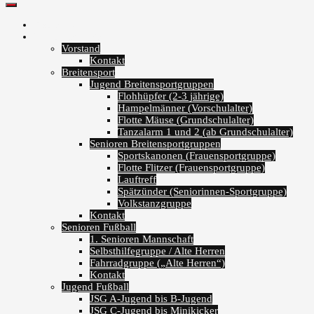
Sportverein Eggerode
Aktuelles
Sportabteilungen
Vorstand
Kontakt
Breitensport
Jugend Breitensportgruppen
Flohhüpfer (2-3 jährige)
Hampelmänner (Vorschulalter)
Flotte Mäuse (Grundschulalter)
Tanzalarm 1 und 2 (ab Grundschulalter)
Senioren Breitensportgruppen
Sportskanonen (Frauensportgruppe)
Flotte Flitzer (Frauensportgruppe)
Lauftreff
Spätzünder (Seniorinnen-Sportgruppe)
Volkstanzgruppe
Kontakt
Senioren Fußball
1. Senioren Mannschaft
Selbsthilfegruppe / Alte Herren
Fahrradgruppe („Alte Herren“)
Kontakt
Jugend Fußball
JSG A-Jugend bis B-Jugend
JSG C-Jugend bis Minikicker