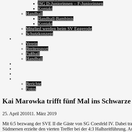
JSG D-Juniorinnen – F-Juniorinnen
Kontakt
Handball
Handball-Bambinis
Kontakt
Mitglied werden beim SV Eggerode
Schutzkonzept
Fotoalben
Verein
Breitensport
Fußball
Handball
Veranstaltungen
Zum Fanshop
Instagram
Archiv
Berichte
Fotos
Kai Marowka trifft fünf Mal ins Schwarze
25. April 2010
11. März 2019
Mit 6:5 bezwang der SVE II die Gäste von SG Coesfeld IV. Dabei traf
Südmersen erzielte den vierten Treffer bei der 4:3 Halbzeitführung. 