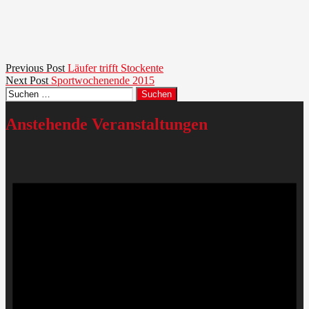
Beitragsnavigation
Previous
Previous Post
Läufer trifft Stockente
Next
post:
Next Post
Sportwochenende 2015
Suchen
post:
nach:
Anstehende Veranstaltungen