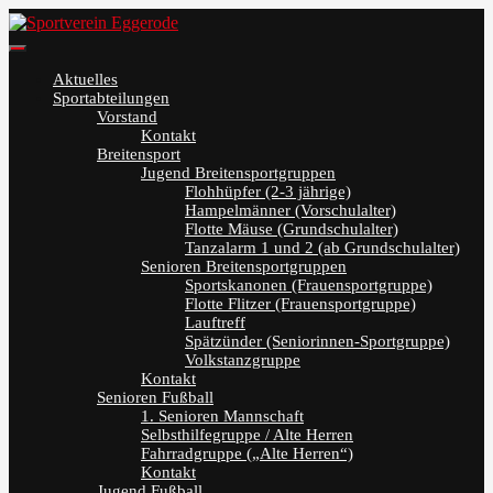
Skip
to
Sportverein Eggerode
content
Aktuelles
Sportabteilungen
Vorstand
Kontakt
Breitensport
Jugend Breitensportgruppen
Flohhüpfer (2-3 jährige)
Hampelmänner (Vorschulalter)
Flotte Mäuse (Grundschulalter)
Tanzalarm 1 und 2 (ab Grundschulalter)
Senioren Breitensportgruppen
Sportskanonen (Frauensportgruppe)
Flotte Flitzer (Frauensportgruppe)
Lauftreff
Spätzünder (Seniorinnen-Sportgruppe)
Volkstanzgruppe
Kontakt
Senioren Fußball
1. Senioren Mannschaft
Selbsthilfegruppe / Alte Herren
Fahrradgruppe („Alte Herren“)
Kontakt
Jugend Fußball