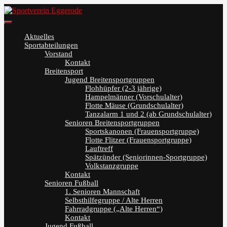
Skip
to
Sportverein Eggerode
content
Aktuelles
Sportabteilungen
Vorstand
Kontakt
Breitensport
Jugend Breitensportgruppen
Flohhüpfer (2-3 jährige)
Hampelmänner (Vorschulalter)
Flotte Mäuse (Grundschulalter)
Tanzalarm 1 und 2 (ab Grundschulalter)
Senioren Breitensportgruppen
Sportskanonen (Frauensportgruppe)
Flotte Flitzer (Frauensportgruppe)
Lauftreff
Spätzünder (Seniorinnen-Sportgruppe)
Volkstanzgruppe
Kontakt
Senioren Fußball
1. Senioren Mannschaft
Selbsthilfegruppe / Alte Herren
Fahrradgruppe („Alte Herren“)
Kontakt
Jugend Fußball