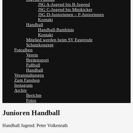
JSG A-Jugend bis B-Jugend
JSG C-Jugend bis Minikicker
JSG D-Juniorinnen – F-Juniorinnen
Kontakt
Handball
Handball-Bambinis
Kontakt
Mitglied werden beim SV Eggerode
Schutzkonzept
Fotoalben
Verein
Breitensport
Fußball
Handball
Veranstaltungen
Zum Fanshop
Instagram
Archiv
Berichte
Fotos
Junioren Handball
Handball Jugend: Peter Volkenrath