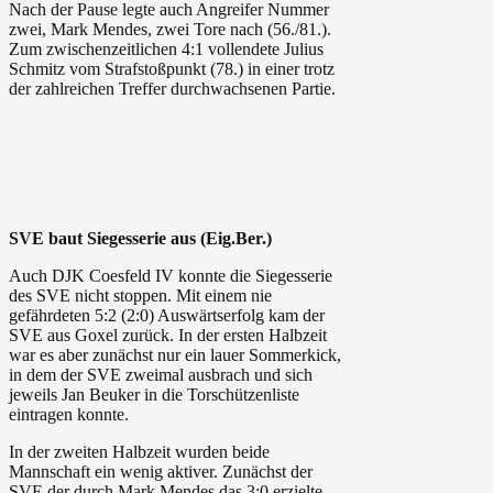
Nach der Pause legte auch Angreifer Nummer
zwei, Mark Mendes, zwei Tore nach (56./81.).
Zum zwischenzeitlichen 4:1 vollendete Julius
Schmitz vom Strafstoßpunkt (78.) in einer trotz
der zahlreichen Treffer durchwachsenen Partie.
SVE baut Siegesserie aus (Eig.Ber.)
Auch DJK Coesfeld IV konnte die Siegesserie
des SVE nicht stoppen. Mit einem nie
gefährdeten 5:2 (2:0) Auswärtserfolg kam der
SVE aus Goxel zurück. In der ersten Halbzeit
war es aber zunächst nur ein lauer Sommerkick,
in dem der SVE zweimal ausbrach und sich
jeweils Jan Beuker in die Torschützenliste
eintragen konnte.
In der zweiten Halbzeit wurden beide
Mannschaft ein wenig aktiver. Zunächst der
SVE der durch Mark Mendes das 3:0 erzielte