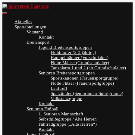
Skip
to
Sportverein Eggerode
content
Aktuelles
Sportabteilungen
Vorstand
Kontakt
Breitensport
Jugend Breitensportgruppen
Flohhüpfer (2-3 jährige)
Hampelmänner (Vorschulalter)
Flotte Mäuse (Grundschulalter)
Tanzalarm 1 und 2 (ab Grundschulalter)
Senioren Breitensportgruppen
Sportskanonen (Frauensportgruppe)
Flotte Flitzer (Frauensportgruppe)
Lauftreff
Spätzünder (Seniorinnen-Sportgruppe)
Volkstanzgruppe
Kontakt
Senioren Fußball
1. Senioren Mannschaft
Selbsthilfegruppe / Alte Herren
Fahrradgruppe („Alte Herren“)
Kontakt
Jugend Fußball