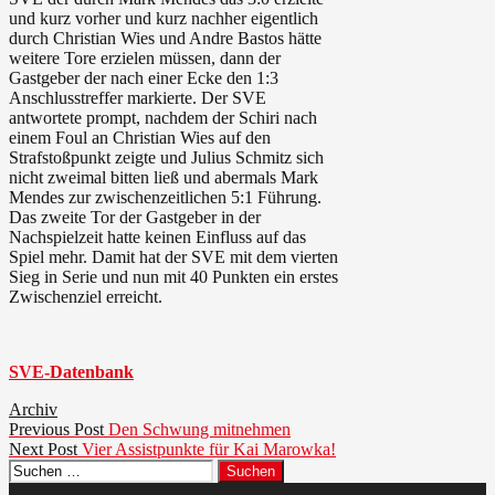
und kurz vorher und kurz nachher eigentlich
durch Christian Wies und Andre Bastos hätte
weitere Tore erzielen müssen, dann der
Gastgeber der nach einer Ecke den 1:3
Anschlusstreffer markierte. Der SVE
antwortete prompt, nachdem der Schiri nach
einem Foul an Christian Wies auf den
Strafstoßpunkt zeigte und Julius Schmitz sich
nicht zweimal bitten ließ und abermals Mark
Mendes zur zwischenzeitlichen 5:1 Führung.
Das zweite Tor der Gastgeber in der
Nachspielzeit hatte keinen Einfluss auf das
Spiel mehr. Damit hat der SVE mit dem vierten
Sieg in Serie und nun mit 40 Punkten ein erstes
Zwischenziel erreicht.
SVE-Datenbank
Archiv
Beitragsnavigation
Previous
Previous Post
Den Schwung mitnehmen
Next
post:
Next Post
Vier Assistpunkte für Kai Marowka!
Suchen
post:
nach: