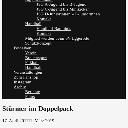
JSG A-Jugend bis B-Jugend
JSG C-Jugend bis Minikicker
JSG D-Juniorinnen – F-Juniorinnen
Kontakt
Handball
Handball-Bambinis
Kontakt
Mitglied werden beim SV Eggerode
Schutzkonzept
Fotoalben
Verein
Breitensport
Fußball
Handball
Veranstaltungen
Zum Fanshop
Instagram
Archiv
Berichte
Fotos
Stürmer im Doppelpack
17. April 2011
11. März 2019