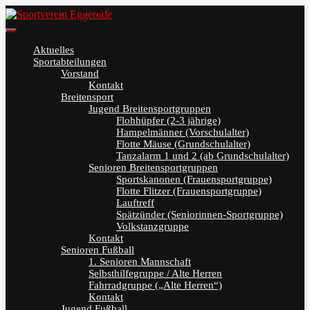
Skip
to
Sportverein Eggerode
content
Aktuelles
Sportabteilungen
Vorstand
Kontakt
Breitensport
Jugend Breitensportgruppen
Flohhüpfer (2-3 jährige)
Hampelmänner (Vorschulalter)
Flotte Mäuse (Grundschulalter)
Tanzalarm 1 und 2 (ab Grundschulalter)
Senioren Breitensportgruppen
Sportskanonen (Frauensportgruppe)
Flotte Flitzer (Frauensportgruppe)
Lauftreff
Spätzünder (Seniorinnen-Sportgruppe)
Volkstanzgruppe
Kontakt
Senioren Fußball
1. Senioren Mannschaft
Selbsthilfegruppe / Alte Herren
Fahrradgruppe („Alte Herren“)
Kontakt
Jugend Fußball