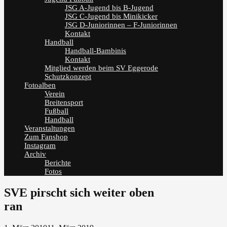
JSG A-Jugend bis B-Jugend
JSG C-Jugend bis Minikicker
JSG D-Juniorinnen – F-Juniorinnen
Kontakt
Handball
Handball-Bambinis
Kontakt
Mitglied werden beim SV Eggerode
Schutzkonzept
Fotoalben
Verein
Breitensport
Fußball
Handball
Veranstaltungen
Zum Fanshop
Instagram
Archiv
Berichte
Fotos
SVE pirscht sich weiter oben
ran