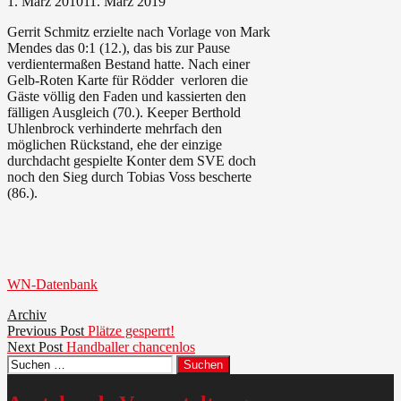
1. März 2010
11. März 2019
Gerrit Schmitz erzielte nach Vorlage von Mark
Mendes das 0:1 (12.), das bis zur Pause
verdientermaßen Bestand hatte. Nach einer
Gelb-Roten Karte für Rödder verloren die
Gäste völlig den Faden und kassierten den
fälligen Ausgleich (70.). Keeper Berthold
Uhlenbrock verhinderte mehrfach den
möglichen Rückstand, ehe der einzige
durchdacht gespielte Konter dem SVE doch
noch den Sieg durch Tobias Voss bescherte
(86.).
WN-Datenbank
Archiv
Beitragsnavigation
Previous
Previous Post
Plätze gesperrt!
Next
post:
Next Post
Handballer chancenlos
Suchen
post:
nach: