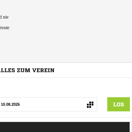
d nie
reute