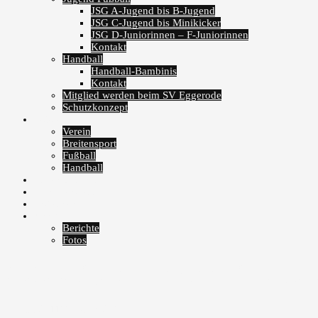
JSG A-Jugend bis B-Jugend
JSG C-Jugend bis Minikicker
JSG D-Juniorinnen – F-Juniorinnen
Kontakt
Handball
Handball-Bambinis
Kontakt
Mitglied werden beim SV Eggerode
Schutzkonzept
Fotoalben
Verein
Breitensport
Fußball
Handball
Veranstaltungen
Zum Fanshop
Instagram
Archiv
Berichte
Fotos
SVE steigt auf – wenn nicht jet
8. Mai 2011
11. März 2019