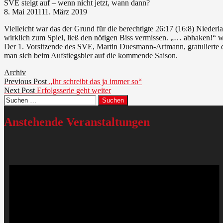
SVE steigt auf – wenn nicht jetzt, wann dann?
8. Mai 2011
11. März 2019
Vielleicht war das der Grund für die berechtigte 26:17 (16:8) Nieder
wirklich zum Spiel, ließ den nötigen Biss vermissen. „… abhaken!“ 
Der 1. Vorsitzende des SVE, Martin Duesmann-Artmann, gratulierte 
man sich beim Aufstiegsbier auf die kommende Saison.
Archiv
Beitragsnavigation
Previous
Previous Post
„Ihr schreibt das ja immer so“
Next
post:
Next Post
Erfolgsserie geht weiter
Suchen
post:
nach:
Anstehende Veranstaltungen