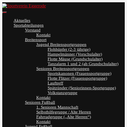
Skip
to
Sportverein Eggerode
content
Aktuelles
Sportabteilungen
Vorstand
Kontakt
Breitensport
Jugend Breitensportgruppen
Flohhüpfer (2-3 jährige)
Hampelmänner (Vorschulalter)
Flotte Mäuse (Grundschulalter)
Tanzalarm 1 und 2 (ab Grundschulalter)
Senioren Breitensportgruppen
Sportskanonen (Frauensportgruppe)
Flotte Flitzer (Frauensportgruppe)
Lauftreff
Spätzünder (Seniorinnen-Sportgruppe)
Volkstanzgruppe
Kontakt
Senioren Fußball
1. Senioren Mannschaft
Selbsthilfegruppe / Alte Herren
Fahrradgruppe („Alte Herren“)
Kontakt
Jugend Fußball