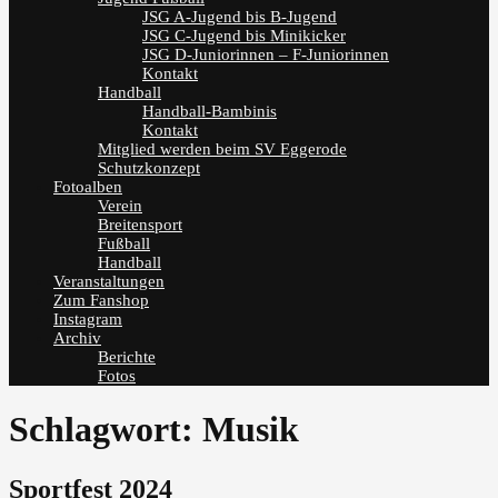
JSG A-Jugend bis B-Jugend
JSG C-Jugend bis Minikicker
JSG D-Juniorinnen – F-Juniorinnen
Kontakt
Handball
Handball-Bambinis
Kontakt
Mitglied werden beim SV Eggerode
Schutzkonzept
Fotoalben
Verein
Breitensport
Fußball
Handball
Veranstaltungen
Zum Fanshop
Instagram
Archiv
Berichte
Fotos
Schlagwort:
Musik
Sportfest 2024