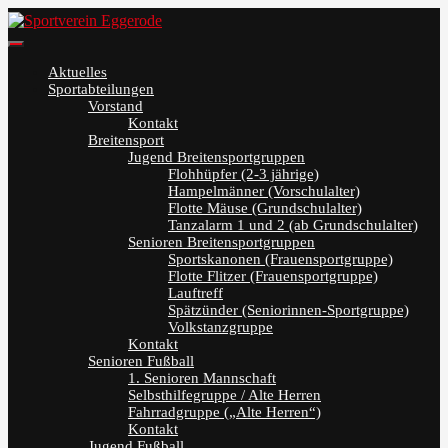
Skip
to
Sportverein Eggerode
content
Aktuelles
Sportabteilungen
Vorstand
Kontakt
Breitensport
Jugend Breitensportgruppen
Flohhüpfer (2-3 jährige)
Hampelmänner (Vorschulalter)
Flotte Mäuse (Grundschulalter)
Tanzalarm 1 und 2 (ab Grundschulalter)
Senioren Breitensportgruppen
Sportskanonen (Frauensportgruppe)
Flotte Flitzer (Frauensportgruppe)
Lauftreff
Spätzünder (Seniorinnen-Sportgruppe)
Volkstanzgruppe
Kontakt
Senioren Fußball
1. Senioren Mannschaft
Selbsthilfegruppe / Alte Herren
Fahrradgruppe („Alte Herren“)
Kontakt
Jugend Fußball