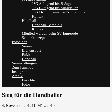
JSG A-Jugend bis B-Jugend
JSG C-Jugend bis Minikicker
JSG D-Juniorinnen – F-Juniorinnen
Kontakt
Handball
Handball-Bambinis
Kontakt
Mitglied werden beim SV Eggerode
Schutzkonzept
Fotoalben
Verein
Breitensport
Fußball
Handball
Veranstaltungen
Zum Fanshop
Instagram
Archiv
Berichte
Fotos
Sieg für die Handballer
4. November 2012
11. März 2019