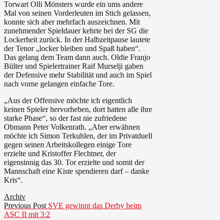
Torwart Olli Mönsters wurde ein ums andere
Mal von seinen Vorderleuten im Stich gelassen,
konnte sich aber mehrfach auszeichnen. Mit
zunehmender Spieldauer kehrte bei der SG die
Lockerheit zurück. In der Halbzeitpause lautete
der Tenor „locker bleiben und Spaß haben“.
Das gelang dem Team dann auch. Oldie Franjo
Bülter und Spielertrainer Raif Murselji gaben
der Defensive mehr Stabilität und auch im Spiel
nach vorne gelangen einfache Tore.
„Aus der Offensive möchte ich eigentlich
keinen Spieler hervorheben, dort hatten alle ihre
starke Phase“, so der fast nie zufriedene
Obmann Peter Volkenrath. „Aber erwähnen
möchte ich Simon Terkuhlen, der im Privatduell
gegen seinen Arbeitskollegen einige Tore
erzielte und Kristoffer Flechtner, der
eigensinnig das 30. Tor erzielte und somit der
Mannschaft eine Kiste spendieren darf – danke
Kris“.
Archiv
Beitragsnavigation
Previous
Previous Post
SVE gewinnt das Derby beim
post:
ASC II mit 3:2