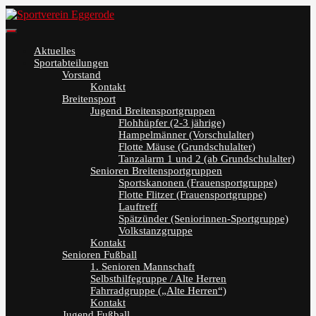
Skip
to
Sportverein Eggerode
content
Aktuelles
Sportabteilungen
Vorstand
Kontakt
Breitensport
Jugend Breitensportgruppen
Flohhüpfer (2-3 jährige)
Hampelmänner (Vorschulalter)
Flotte Mäuse (Grundschulalter)
Tanzalarm 1 und 2 (ab Grundschulalter)
Senioren Breitensportgruppen
Sportskanonen (Frauensportgruppe)
Flotte Flitzer (Frauensportgruppe)
Lauftreff
Spätzünder (Seniorinnen-Sportgruppe)
Volkstanzgruppe
Kontakt
Senioren Fußball
1. Senioren Mannschaft
Selbsthilfegruppe / Alte Herren
Fahrradgruppe („Alte Herren“)
Kontakt
Jugend Fußball