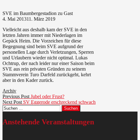
4. Mai 2013
11. März 2019
SVE im Baumbergestadion zu Gast
4. Mai 2013
11. März 2019
Vielleicht aus deshalb kam der SVE in den
letzten Jahren immer mit Niederlagen im
Gepäck Heim. Die Vorzeichen für diese
Begegnung sind beim SVE aufgrund der
personellen Lage durch Verletzungen, Sperren
und Urlaubern wieder nicht optimal. Lukas
Ochtrup, der nach leider nur einer Saison beim
SVE aus rein privaten Gründen zu seinem
Stammverein Turo Darfeld zurückgeht, kehrt
aber in den Kader zurück.
Archiv
Beitragsnavigation
Previous
Previous Post
Jubel oder Frust?
Next
post:
Next Post
SV Eggerode erschreckend schwach
Suchen
post:
nach:
Anstehende Veranstaltungen