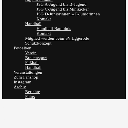
JSG A-Jugend bis B-Jugend
JSG C-Jugend bis Minikicker
JSG D-Juniorinnen – F-Juniorinnen
Kontakt
Handball
Handball-Bambinis
Kontakt
Mitglied werden beim SV Eggerode
Schutzkonzept
Fotoalben
Verein
Breitensport
Fußball
Handball
Veranstaltungen
Zum Fanshop
Instagram
Archiv
Berichte
Fotos
SVE im Baumbergestadion zu
Gast